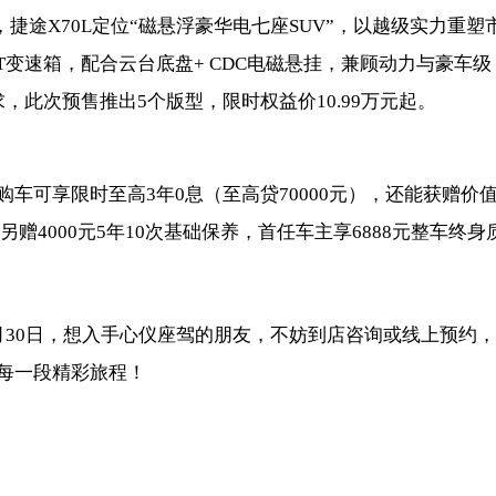
捷途X70L定位“磁悬浮豪华电七座SUV”，以越级实力重塑
AT变速箱，配合云台底盘+ CDC电磁悬挂，兼顾动力与豪车级
，此次预售推出5个版型，限时权益价10.99万元起。
车可享限时至高3年0息（至高贷70000元），还能获赠价
另赠4000元5年10次基础保养，首任车主享6888元整车终身
月30日，想入手心仪座驾的朋友，不妨到店咨询或线上预约，
每一段精彩旅程！