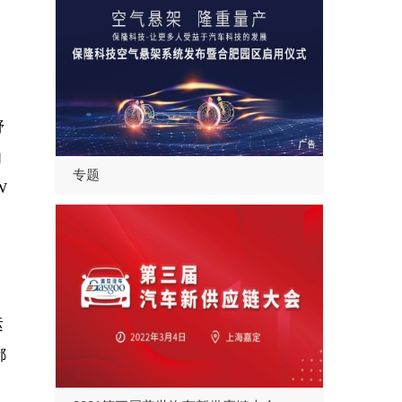
野
内
专题
W
运
都