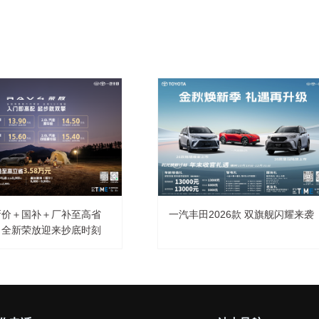
新价＋国补＋厂补至高省
一汽丰田2026款 双旗舰闪耀来袭
万，全新荣放迎来抄底时刻