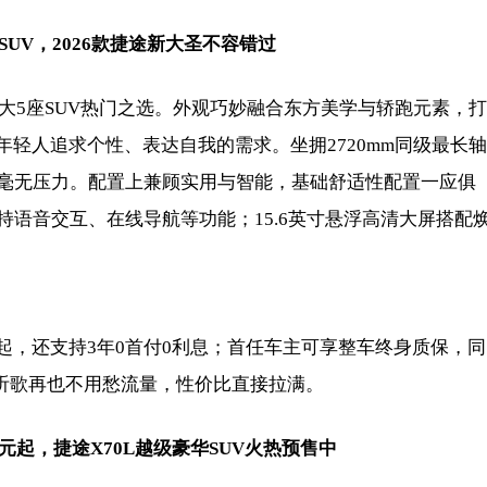
SUV，2026款捷途新大圣不容错过
是大5座SUV热门之选。外观巧妙融合东方美学与轿跑元素，打
年轻人追求个性、表达自我的需求。坐拥2720mm同级最长轴
毫无压力。配置上兼顾实用与智能，基础舒适性配置一应俱
语音交互、在线导航等功能；15.6英寸悬浮高清大屏搭配
9万起，还支持3年0首付0利息；首任车主可享整车终身质保，同
、听歌再也不用愁流量，性价比直接拉满。
万元起，捷途X70L越级豪华SUV火热预售中