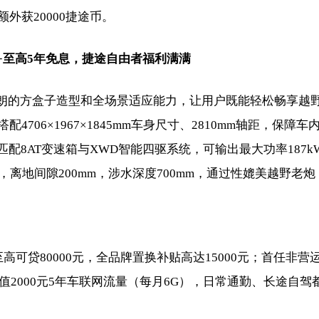
外获20000捷途币。
元+至高5年免息，捷途自由者福利满满
硬朗的方盒子造型和全场景适应能力，让用户既能轻松畅享越
06×1967×1845mm车身尺寸、2810mm轴距，保障车
版本匹配8AT变速箱与XWD智能四驱系统，可输出最大功率187k
，离地间隙200mm，涉水深度700mm，通过性媲美越野老炮
可贷80000元，全品牌置换补贴高达15000元；首任非营
值2000元5年车联网流量（每月6G），日常通勤、长途自驾