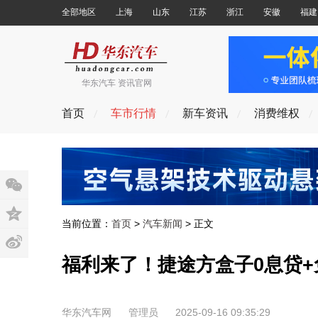
全部地区
上海
山东
江苏
浙江
安徽
福建
华东汽车 资讯官网
首页
车市行情
新车资讯
消费维权
当前位置：
首页
>
汽车新闻
> 正文
福利来了！捷途方盒子0息贷
华东汽车网
管理员
2025-09-16 09:35:29