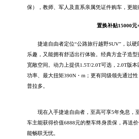
保），教师、军人及直系亲属凭证件购车，更能额
置换补贴15000
捷途自由者定位“公路旅行越野SUV”，以
乐趣，又能拥有舒适出行体验。经典方盒子造型搭配47
宽敞空间。动力上提供1.5T/2.0T可选，2.0T
功率、最大扭矩390N・m；更有同级领先通过性
普拉多。
现在入手捷途自由者，至高可享5年免息，至高
车主能获得价值6888元的整车终身质保，再送价
能畅联无忧。