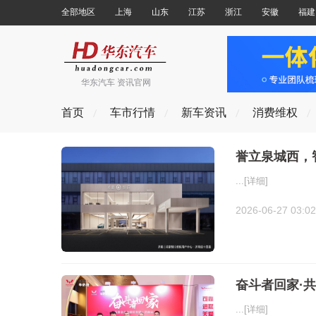
全部地区
上海
山东
江苏
浙江
安徽
福建
华东汽车 资讯官网
首页
车市行情
新车资讯
消费维权
誉立泉城西，
...
[详细]
2026-06-27 03:02
奋斗者回家·共
...
[详细]