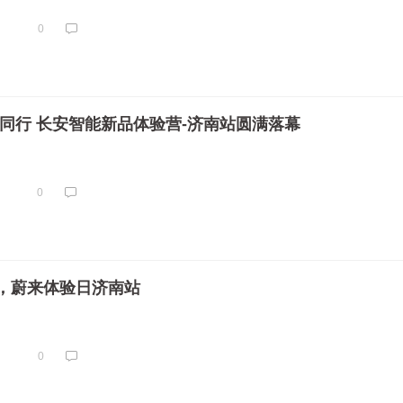
0
趣同行 长安智能新品体验营-济南站圆满落幕
0
，蔚来体验日济南站
0