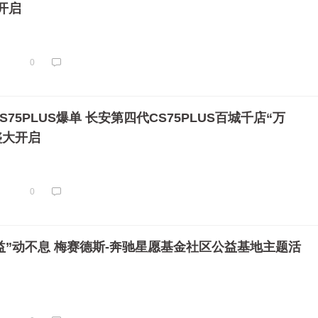
开启
0
S75PLUS爆单 长安第四代CS75PLUS百城千店“万
盛大开启
0
“益”动不息 梅赛德斯-奔驰星愿基金社区公益基地主题活