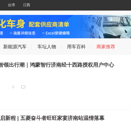
台湾
江西
新能源汽车
车坛人物
用车百科
商家推荐
智领出行潮｜鸿蒙智行济南经十西路授权用户中心
0
启新程 | 五菱奋斗者旺旺家宴济南站温情落幕