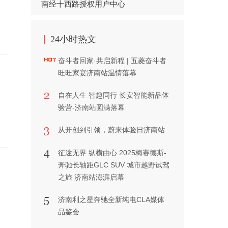
南经十西路授权用户中心
24小时热文
奋斗者回家·共启新程 | 五菱奋斗者
旺旺家宴济南站温情落幕
自在人生 智趣同行 长安智能新品体
验营-济南站圆满落幕
从开创到引领，蔚来体验日济南站
征途无界 纵横由心 2025梅赛德斯-
奔驰长轴距GLC SUV 城市越野试驾
之旅 济南站澎湃启幕
济南利之星奔驰全新纯电CLA媒体
品鉴会