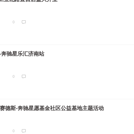
0
斯-奔驰星乐汇济南站
0
 梅赛德斯-奔驰星愿基金社区公益基地主题活动
0