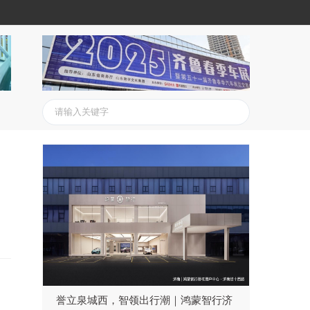
誉立泉城西，智领出行潮｜鸿蒙智行济