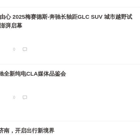
由心 2025梅赛德斯-奔驰长轴距GLC SUV 城市越野试
站澎湃启幕
0
驰全新纯电CLA媒体品鉴会
0
济南，开启出行新境界