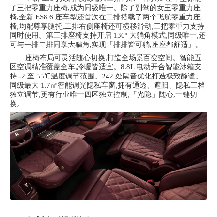
了三把零重力座椅,成为同级唯一。除了副驾的女王零重力座
椅,全新 ES8 6 座车型还首次在二排搭载了两个飞航零重力座
椅,均配尊享腿托,二排右侧座椅还可横移滑动,三把零重力支持
同时使用。第三排座椅支持开启 130º 大躺角模式,同级唯一,还
可与一排二排同享大躺角,实现「排排皆可躺,座座都舒适」。
座椅布局可灵活随心切换,打造全场景百变空间。智能五
区空调精准覆盖全车,冷暖皆适宜。
8.8L 电动开合智能冰箱支
持 -2 至 55℃温度调节范围。242 处隔音优化打造极致静谧。
同级最大 1.7㎡智能调光隐私车窗,拥有通透、遮阳、隐私三档
独立调节,更有行业唯一四区独立控制,「光隐」随心,一键切
换。