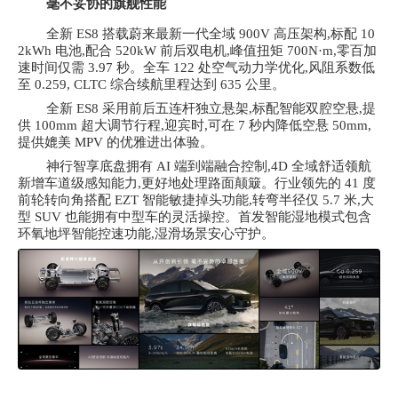
毫不妥协的旗舰性能
全新
ES8 搭载蔚来最新一代全域 900V 高压架构,标配 10
2kWh 电池,配合 520kW 前后双电机,峰值扭矩 700N·m,零百加
速时间仅需 3.97 秒。全车 122 处空气动力学优化,风阻系数低
至 0.259, CLTC 综合续航里程达到 635 公里。
全新
ES8 采用前后五连杆独立悬架,标配智能双腔空悬,提
供 100mm 超大调节行程,迎宾时,可在 7 秒内降低空悬 50mm,
提供媲美 MPV 的优雅进出体验。
神行智享底盘拥有
AI 端到端融合控制,4D 全域舒适领航
新增车道级感知能力,更好地处理路面颠簸。行业领先的 41 度
前轮转向角搭配 EZT 智能敏捷掉头功能,转弯半径仅 5.7 米,大
型 SUV 也能拥有中型车的灵活操控。首发智能湿地模式包含
环氧地坪智能控速功能,湿滑场景安心守护。