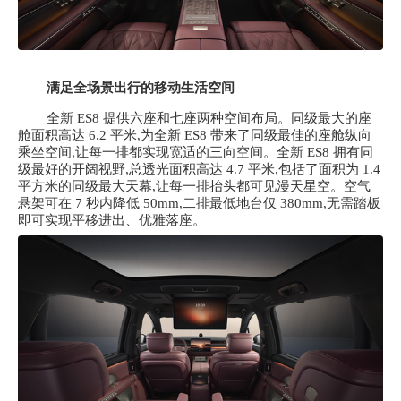
满足全场景出行的移动生活空间
全新
ES8 提供六座和七座两种空间布局。同级最大的座
舱面积高达 6.2 平米,为全新 ES8 带来了同级最佳的座舱纵向
乘坐空间,让每一排都实现宽适的三向空间。全新 ES8 拥有同
级最好的开阔视野,总透光面积高达 4.7 平米,包括了面积为 1.4
平方米的同级最大天幕,让每一排抬头都可见漫天星空。空气
悬架可在 7 秒内降低 50mm,二排最低地台仅 380mm,无需踏板
即可实现平移进出、优雅落座。