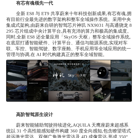
有芯有魂领先一代
全新
ES8 与 ET9 共享蔚来十年科技创新成果,有芯有魂,拥
有目前行业最先进的数字架构和整车全域操作系统。采用中央
集成式架构,由蔚来自研的智驾芯片神玑 NX9031 与高通骁龙 8
295 芯片组成中央计算平台,具有充沛的算力和极高的集成度。
同时,全新 ES8 还全量应用「SkyOS·天枢」整车全域操作系统,
在底层打通智能硬件、计算平台、通信与能源系统,实现对车
联、车控、智能驾驶、数字座舱、手机应用等全域应用的统一
管理与协调,在 AI 时代构建真正的整车全域智能。
高阶智驾原生设计
蔚来智能辅助驾驶持续进化,
AQUILA 天鹰座蔚来超感系
统以 31 个高性能感知硬件构建 360 度全向感知,包含瞭望塔式
超远激光雷达、双侧广角激光雷达及 4D 成像雷达,形成 350°