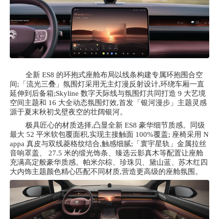
全新
ES8 的环抱式座舱布局以线条构建专属环抱围合空
间;「流光三叠」氛围灯采用无主灯漫反射设计,环绕车厢一直
延伸到后备箱;Skyline 数字天际线与氛围灯共同打造 9 大艺境
空间主题和 16 大全动态氛围灯效,首发「银河漫步」主题灵感
源于夏末秋初戈壁夜空的壮阔银河。
极具匠心的材质选择,凸显全新
ES8 豪华细节质感。同级
最大 52 平米软包覆面积,实现主接触面 100%覆盖; 座椅采用 N
appa 真皮与双线菱格纹结合,触感细腻;「寰宇星轨」金属拉丝
音响罩盖、 27.5 米的缎光饰条、臻选云影真木等配置让座舱
充满高定般豪华质感。帕米尔棕、珍珠贝、黛山蓝、苏木红四
大内饰主题颜色精心匹配不同材质,营造更高级的座舱氛围。