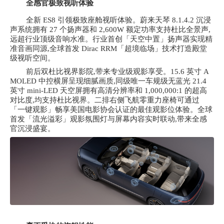
全感官极致视听体验
全新
ES8 引领极致座舱视听体验。蔚来天琴 8.1.4.2 沉浸
声系统拥有 27 个扬声器和 2,600W 额定功率支持杜比全景声,
远超行业顶级音响水准。行业首创「天空中置」扬声器实现精
准音画同源,全球首发 Dirac RRM「超境临场」技术打造殿堂
级视听空间。
前后双杜比视界影院,带来专业级观影享受。
15.6 英寸 A
MOLED 中控横屏呈现细腻画质,同级唯一车规级无蓝光 21.4
英寸 mini-LED 天空屏拥有高清分辨率和 1,000,000:1 的超高
对比度,均支持杜比视界。二排右侧飞航零重力座椅可通过
「一键观影」畅享美国电影协会认证的最佳观影位体验。全球
首发「流光溢彩」观影氛围灯与屏幕内容实时联动,带来全感
官沉浸盛宴。