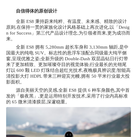
自信得体的原创设计
全新
ES8 秉持蔚来纯粹、有温度、未来感、精致的设计
原则,在保持一贯的家族化设计风格基础上再次进化,以「Desig
n for Success」第三代产品设计理念,为引领者而来,更为成功而
来。
全新
ES8 拥有 5,280mm 超长车身和 3,130mm 轴距,是中
国最大的纯电 SUV。标志性的悬浮车顶配合同级最大纯平侧
窗,呈现优雅之姿;全新升级的 Double-Dash 双层晶钻日行灯带
来了更加精致、更加璀璨夺目的视觉体验;行业最长的光䦀尾
灯以 600 颗 LED 灯珠结合超红光技术,夜晚极具辨识度;智能高
清投影大灯 HDPL 带来三种迎宾光幔,拥有 50 平米行业最大投
影面积。
源自美丽天空的灵感,全新
ES8 提供 6 种车身颜色,其中首
发的「极夜黑」,更是运用特别开发技术,采用了行业内高标准
的 65 微米清漆膜层,深邃稳重。