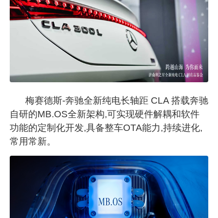
梅赛德斯
-奔驰全新纯电长轴距 CLA 搭载奔驰
自研的M
B.OS
全新架构,可实现硬件解耦和软件
功能的定制化开发,具备整车
O
TA
能力,持续进化,
常用常新。