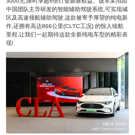
3000元
,
限时享超
6倍订金膨胀
权益。该车采用由
中国团队主导研发的智能辅助驾驶系统,可实现城
区及高速领航辅助驾驶,
这款被寄予厚望的纯电新
作,
还拥
有高达
866公里(CLTC工况) 的惊人续航
里程
,让我们一起期待这款全新纯电车型的精彩表
现!