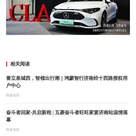
相关阅读
誉立泉城西，智领出行潮｜鸿蒙智行济南经十西路授权用
户中心
华东汽车
奋斗者回家·共启新程 | 五菱奋斗者旺旺家宴济南站温情落
幕
华东汽车