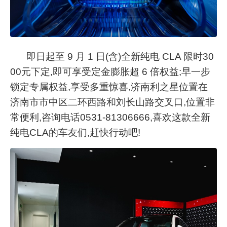
即日起至
9 月 1 日(含)全新纯电 CLA 限时3
0
00
元下定,即可享受定金膨胀超
6 倍权益;早一步
锁定专属权益,享受多重惊喜,济南利之星位置在
济南市市中区二环西路和刘长山路交叉口,位置非
常便利,咨询电话0
531-81306666
,喜欢这款全新
纯电
C
LA
的车友们,赶快行动吧!