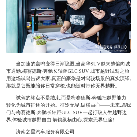
当加速的轰鸣变得日渐隐匿,当豪华
SUV越来越偏向城
市通勤,梅赛德斯-奔驰长轴距GLC SUV 城市越野试驾之旅
用这场试驾告诉大家:真正的豪华是对驾驶场景的真实演绎,
那就是它既能陪你日常穿梭,也能随时带你无界越野。
试驾的终点不是结束,而是梅赛德斯
-奔驰把越野能力
转化为城市征途的开始。征途无界,纵横由心——未来,愿我
们与梅赛德斯-奔驰长轴距GLC SUV一起打破人生越野边
界,体验城市越野自由,解锁纵横由心,探索无界征途!
济南之星汽车服务有限公司