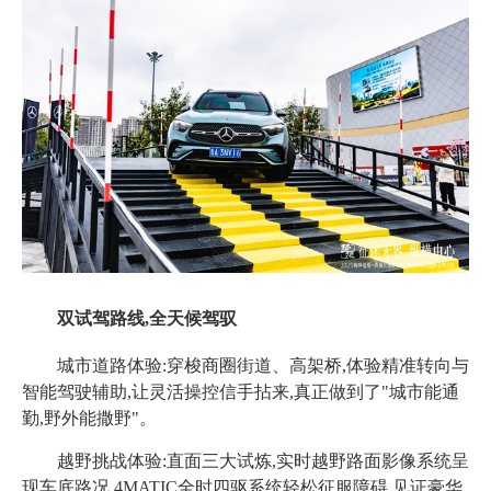
双试驾路线,全天候驾驭
城市道路体验:穿梭商圈街道、高架桥,体验精准转向与
智能驾驶辅助,让灵活操控信手拈来,真正做到了"城市能通
勤,野外能撒野"。
越野挑战体验:直面三大试炼,实时越野路面影像系统呈
现车底路况,
4MATIC全时四驱系统轻松征服障碍,见证豪华