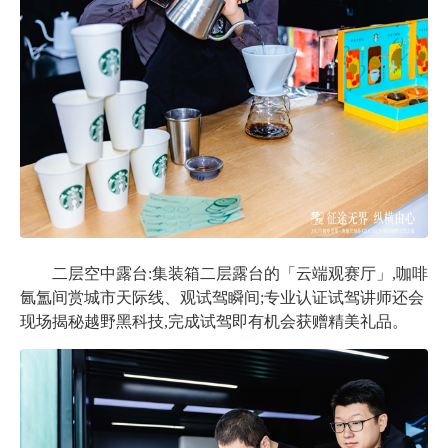
二层空中露台:集装箱二层露台的「云端观赛厅」,咖啡
氤氲间赏城市天际线、观试驾瞬间;专业认证试驾讲师还会
现场揭秘越野黑科技,完成试驾即有机会获赠精美礼品。