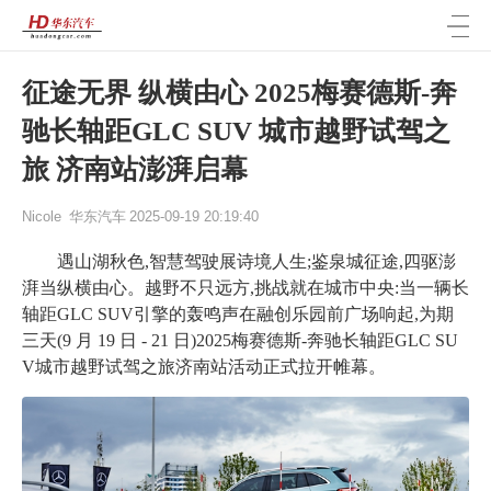
征途无界 纵横由心 2025梅赛德斯-奔
驰长轴距GLC SUV 城市越野试驾之
旅 济南站澎湃启幕
Nicole
华东汽车
2025-09-19 20:19:40
遇山湖秋色,智慧驾驶展诗境人生;鉴泉城征途,四驱澎
湃当纵横由心。越野不只远方,挑战就在城市中央:当一辆长
轴距
GLC SUV引擎的轰鸣声在融创乐园前广场响起,为期
三天(
9 月 19 日 - 21 日)
2025梅赛德斯-奔驰长轴距GLC SU
V城市越野试驾之旅济南站活动正式拉开帷幕。