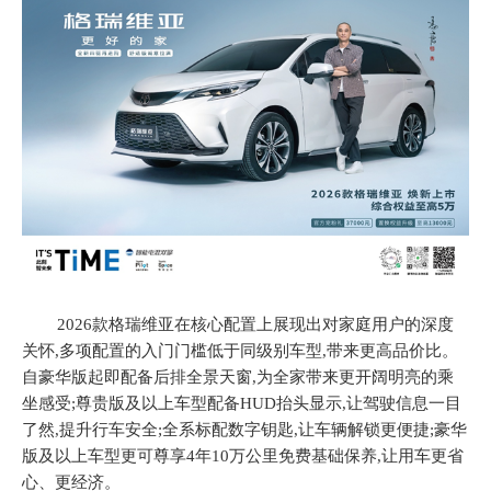
20
26款格瑞维亚在核心配置上展现出对家庭用户的深度
关怀,多项配置的入门门槛低于同级别车型,带来更高品价比
。
自豪华版起即配备后排全景天窗,为全家带来更开阔明亮的乘
坐感受
;
尊贵版及以上车型
配备
HUD抬头显示
,
让驾驶信息一目
了然,提升行车安全
;
全系标配数字钥匙
,让车辆解锁更便捷;
豪华
版及以上车型
更可
尊享
4年10万公里免费基础保养,
让
用车更省
心、更经济。