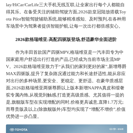
lay/HiCar/CarLife三大手机无线互联,让全家出行每个人都能自
得其乐。
在备受关注的辅助驾驶方面,
2026款皇冠陆放搭载Toy
ota Pilot智能驾驶辅助系统,能够精准感知、及时预判,在各种用
车场景中为驾乘者提供智能护航,让每一次出行都倍感安心
。
2026
款格瑞维亚:高配四驱版登场,舒适豪华全面进阶
作为丰田首款国产四驱
MPV,格瑞维亚是一汽丰田专为中
国家庭用户舒适出行打造的产品,已经成为当前市场主流MP
V。20
26款
格瑞维亚
致力于
“从我们的家到更
好的家
”,新增尊爵
MAX四驱版,提
升
了
复杂路况
通过能力
和长途
舒适性,能从容应
对出行的多种场景,
更安全、更
稳定、更舒适
。
在豪华
质感层
面
,
2026款格瑞维亚两驱尊爵以上版本新增
NAPPA
真皮和
缎奢
驼专属内饰,从视觉到触感,
打造更高级质感
。尤其值得一提的
是,旗舰版车型在实现增配的同时,价格更具诚意,
直降
1.7万元;
而尊贵版及以上(除旗舰版外)车型均实现了
“增配不
增
价
”,价值
优势进一步凸显
。