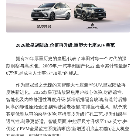
2026款皇冠陆放:价值再升级,重塑大七座SUV典范
拥有
70年厚重历史的皇冠,代表了丰田对每一个时代的深
刻洞察与高水准。2005年,一汽丰田国产化后,至今累计销量超7
0万辆,是成功人士事业“加冕”的标志。
作为皇冠当之无愧的真智能大七座豪华
SUV,皇冠陆放再
度焕新进化。2026款皇冠陆放聚焦用户核心体验,对静谧性、
智能化及内饰舒适性再度升级:新增后排隔音玻璃,营造前后排
同享的静谧座舱;配备副驾驶席老板键,前排座椅通风、赋予乘
客更优雅从容的乘坐体验;座椅表皮升级打孔工艺,提升触感与
透气性,驾乘更舒适。智能层面,中控屏尺寸升级至15.6英寸,并
优化了
PVM全景监控系统
清晰度(
新增透明底盘功能
),让人机交