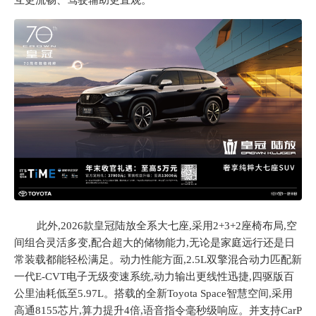
互更流畅、驾驶辅助更直观。
此外,
2026款皇冠陆放全系大七座,采用2+3+2座椅布局,空
间组合灵活多变,配合超大的储物能力,无论是家庭远行还是日
常装载都能轻松满足。动力性能方面,2.5L双擎混合动力匹配新
一代E-CVT电子无级变速系统,动力输出更线性迅捷,四驱版百
公里油耗低至5.97L。搭载的全新Toyota Space智慧空间,采用
高通8155芯片,算力提升4倍,语音指令毫秒级响应。并
支持
CarP