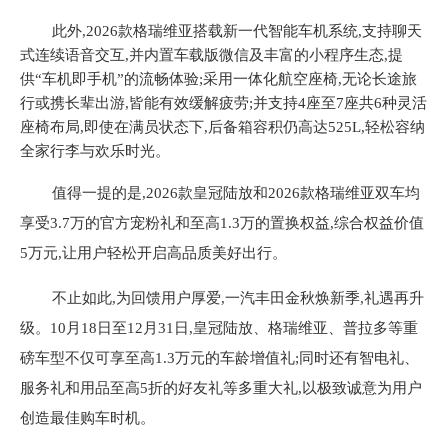
此外,
20
26款格瑞维亚搭载新一代智能车机系统,支持聊天
式连续语音交互,并内置车载版微信及丰富的小程序生态,提
供“车机即手机”的流畅体验
;
采用一体化航空座椅,
无论长途旅
行或携长辈出游,皆能有效缓解疲劳
;并
支持
4
座至
7座共6种灵活
座椅布局,即使在满员状态下,后备箱容积仍高达525L,轻松容纳
全家行李与欢乐时光
。
值得一提的是,
2026款皇冠陆放和2026款格瑞维亚双车均
享受3.7万的官方宠粉礼和至高1.3万的置换权益,综合权益价值
5万元,让用户轻松开启高品质美好出行。
不止如此,为回馈用户厚爱,一汽丰田金秋焕新季,礼遇再升
级。
10月18日至12月31日,皇冠陆放、格瑞维亚、普拉多等重
磅车型不仅可享至高1.3万元的车龄增值礼;同时还有智电礼、
服务礼和用品至高5折的好友礼等多重大礼,以极致诚意为用户
创造最佳购车时机。