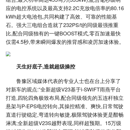
应的电控系统以及最高支持2.2C充放电倍率的80.16
kWh超大电池包,共同构建了高效、可靠的性能基
石。强大三电组合造就了232PS/t的同级最强推重
比,配合同级独有的一键BOOST模式,零百加速最快
仅需4.5秒,带来瞬间爆发的推背感和凌厉加速体验。
天生好底子,造就超级操控
鲁豫区域媒体代表的专业人士也在台上分享了
对新车的观点:“全新超级V23基于i-SWIFT雨燕平台
打造,四轮四角极致布局,配合同级领先的五连杆独立
悬架与P-EPS电控转向,其操控精准、爽快,日常驾驶
直道行驶稳定,弯道转向敏捷,极限驾驶体验更是酣畅
淋漓;全新超级V23S越野表现,同样超预期。15万级