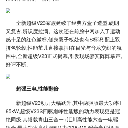
全新超级V23家族延续了经典方盒子造型,硬朗
又复古,辨识度拉满。这次还在前脸中网加入了运动
感十足的红色徽标,侧身翼子板处也有S标识,配上双
拼色轮毂,性能范儿直接拿捏!在目光与音乐交织的氛
围中,全新超级V23正式揭幕,引发现场嘉宾阵阵掌声,
好评不断。
超强三电,性能翻倍
新超级V23动力大幅跃升,其中两驱版最大功率1
85kW,超级V23S四驱巅峰性能版的动力表现更是冠
绝同级,其搭载青山三合一+汇川高性能六合一电驱
组合,最大功率高达455马力(335kW),配合毫秒级响