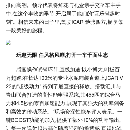
推向高潮。领导代表将鲜花与礼盒亲手交至车主手
中,在这个丰收的季节,开启属于他们的“玩乐驾趣时
刻”。相信未来的日子里,驾驶iCAR 驰骋四方,畅享每
一段美好的旅程。
玩趣无限 任风格风靡,打开一车千面生态
感官操作试驾环节,直线加速:以小搏大,叫板百
万超跑;在长达100米的专业水泥铺装直道上,iCAR V
23的“超级动力” 得到了最直接的释放。搭载汇川与
青山联合打造的高性能电驱系统,其455匹的综合马
力和4.5秒的零百加速能力,展现了其强大的功率储备
和高效的传动系统。”现场资深性能车评人表示。一
键BOOST功能的加入,提供了额外10%的功率输出,
让每一次弹射起步都伴随着强烈的推背感,直观地诠