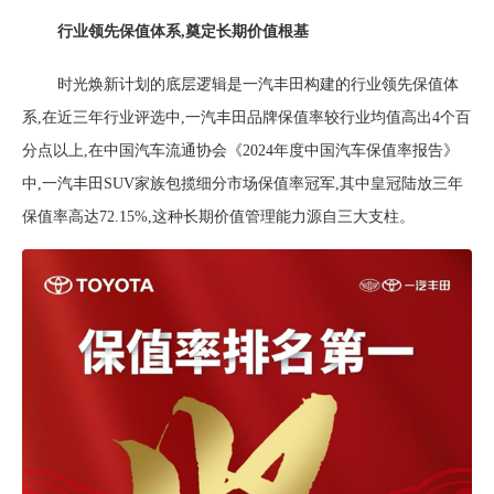
行业领先保值体系,奠定长期价值根基
时光焕新计划的底层逻辑是
一汽丰田构建的行业领先保值体
系
,
在近三年行业评选中,一汽丰田
品牌
保值
率
较行业均值高出
4
个百
分点
以上
,
在
中国汽车流通协会《
2024年度中国汽车保值率报告》
中,一汽丰田
S
UV
家族
包揽细分市场保值率冠军
,其中
皇冠陆放三年
保值率
高达
72.15%
,
这种长期价值管理能力源自三大支柱
。