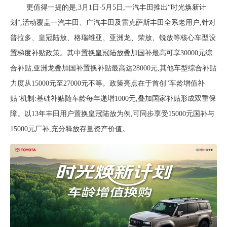
更值得一提的是,
3月1日-5月5日,一汽丰田推出“时光焕新
计
划
”,活动
覆盖一汽丰田、广汽丰田及雷克萨斯
丰田全系老
用户,针对
普拉多、
皇冠陆放、
格瑞维亚、
亚洲龙
、荣放、锐放
等核心车型设
置梯度补贴政策。其中置换皇冠陆放
叠加国补
最高可享
30000元综
合补贴,亚洲龙
叠加国补
置换补贴
最高
达
28000元,其他车型
综合
补贴
力度从
15000元至27000元不等。政策亮点在于首创"车龄增值补
贴"机制:基础补贴随车龄每年递增1000元,叠加国家补贴形成双重保
障。以13年
丰田
用户置换皇冠陆放为例,可同步享受
15000元国补与
15000元厂补,充分释放存量资产价值。