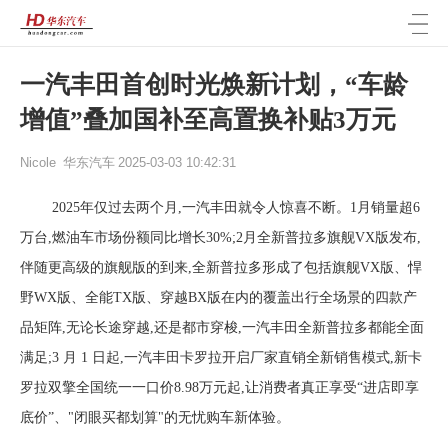
一汽丰田首创时光焕新计划，“车龄
增值”叠加国补至高置换补贴3万元
Nicole
华东汽车
2025-03-03 10:42:31
2025年仅过去两个月,一汽丰田就令人惊喜不断。1月销量超
6
万
台,燃油车市场份额同比增长
30%
;
2月全新普拉多旗舰VX版发布,
伴随更高级的旗舰版的到来,全新普拉多形成了包括旗舰VX版、悍
野WX版、全能TX版、穿越BX版在内的覆盖出行全场景的四款产
品矩阵,无论长途穿越,还是都市穿梭,一汽丰田全新普拉多都能全面
满足;
3 月 1 日起,
一汽丰田卡罗拉开启厂家直销全新销售模式,新卡
罗拉双擎全国统一一口价
8.98万元起,让消费者真正享受“进店即享
底价”、"闭眼买都划算"的无忧购车新体验。