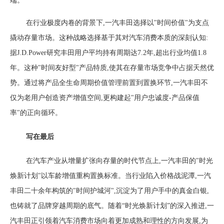
端。
在行业极度内卷的背景下,一汽丰田选择以
"时间价值"为支点
撬动存量市场。这种战略选择基于其对汽车消费本质的深刻认知:
据J.D.Power研究丰田用户平均持有周期达7.2年,超出行业均值1.8
年。这种"时间友好型"产品特质,使其在存量市场竞争中占据天然优
势。通过将产品全生命周期价值管理前置到置换环节,一汽丰田不
仅为老用户创造资产增值空间,更构建起"用户忠诚度-产品保值
率"的正向循环。
写在最后
在汽车产业从增量扩张向存量的时代节点上,一汽丰田的
"时光
焕新计划"以
车龄增值
重构置换标准。当行业陷入价格战泥潭,一汽
丰田二十余年构筑的
"时间护城河",沉淀为了用户手中的真金白银,
也铸就了品牌穿越周期的底气。随着“时光焕新计划”的深入推进,一
汽丰田正引领着汽车消费市场向着更加成熟和理性的方向发展,为