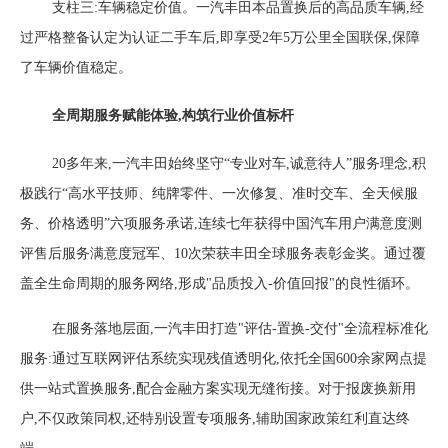
支柱三:车辆稳定价值。一汽丰田本品置换后的
高品质
车辆,经
过严格整备认定为认证二手车
后
,即享受
2年5万公里
全国联保
,保障
了车辆价值稳定。
全周期服务赋能体验,构筑行业价值标杆
20多年来,一汽丰田始终坚守“专业对车,诚意待人”服务理念,积
极践行“高水平技师、纯牌零件、一次修复、准时交车、全天候服
务、价格透明”六项服务承诺,连续七年获得中国汽车用户满意度测
评售后服务满意度冠军、10次荣获丰田全球服务表彰金奖。通过
覆
盖全生命周期的服务网络
,
形成
"品质投入-价值回报"的良性循环。
在服务落地层面,一汽丰田打造
"评估-置换-交付"全流程标准化
服务:通过互联网评估系统实现残值透明化,依托全国600余家网点提
供一站式置换服务,配合金融方案实现无缝衔接。对于报废换新用
户,不仅政策同权,还特别设置专项服务,辅助国家政策红利直达终