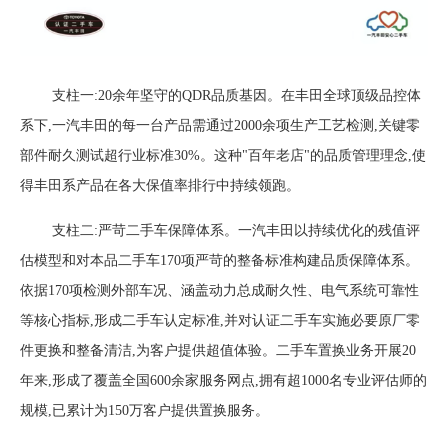
支柱一:
20余年坚守的
QDR
品质基因。
在丰田全球顶级品控体
系下,
一汽丰田的
每一台产品需通过
2000余项生产工艺检测,关键零
部件耐久测试超行业标准30%。这种"
百年老店
"的品质管理理念,使
得丰田系产品在
各大保值率排行
中持续领跑
。
支柱二:严苛二手车保障体系。一汽丰田
以持续优化的残值评
估模型
和对本品二手车
170项严苛
的
整备标准构建品质保障体系。
依据
170项检测
外部车况、
涵盖动力总成耐久性、电气系统可靠性
等核心指标
,形成二手车认定标准,
并对
认证二手车
实施必要原厂零
件更换和整备清洁,为客户提供超值体验
。二手车置换业务开展
20
年来,形成了覆盖全国600余家服务网点,拥有超1000名专业评估师的
规模,已累计为150万客户提供置换服务。